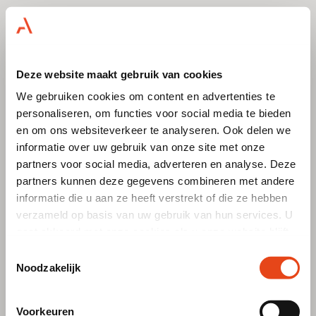
Direkt
English
zum
Meine
Nederlands (BE)
Inhalt
Anfrage
Français (BE)
Deze website maakt gebruik van cookies
We gebruiken cookies om content en advertenties te
personaliseren, om functies voor social media te bieden
en om ons websiteverkeer te analyseren. Ook delen we
Alvero Büromöbelvermietung GmbH
informatie over uw gebruik van onze site met onze
Vitalisstraße 182
partners voor social media, adverteren en analyse. Deze
50827 Köln
Oosterhout
Köln
Paris
Antwerpen
partners kunnen deze gegevens combineren met andere
Kontakt
informatie die u aan ze heeft verstrekt of die ze hebben
Telefonnummer
+49 221 282079-00
verzameld op basis van uw gebruik van hun services. U
info@alvero.de
gaat akkoord met onze cookies als u onze website blijft
Häufig gestellte Fragen
Vorteile des Mietens
gebruiken.
Toestemmingsselectie
Langes mieten
Noodzakelijk
Kurzfristig mieten
Anmietung für Veranstaltungen
Produkte
Voorkeuren
Alvero Möbel Management