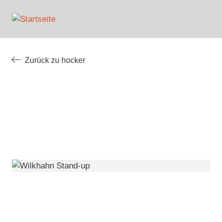
Direkt
English
zum
Meine
Nederlands (BE)
Inhalt
Anfrage
Français (BE)
Zurück zu hocker