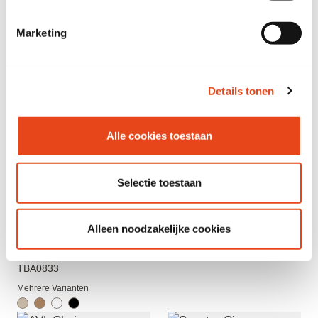
Primäre Farbe
Salbei
Marketing
Material des Fahrgestells
Stoff
Details tonen
Beschreibung
Alle cookies toestaan
Siehe auch
Selectie toestaan
Alleen noodzakelijke cookies
Alvero Basic
Dauphin Atelier sofa
Schreibtisch
ZIT0561
TBA0833
Mehrere Varianten