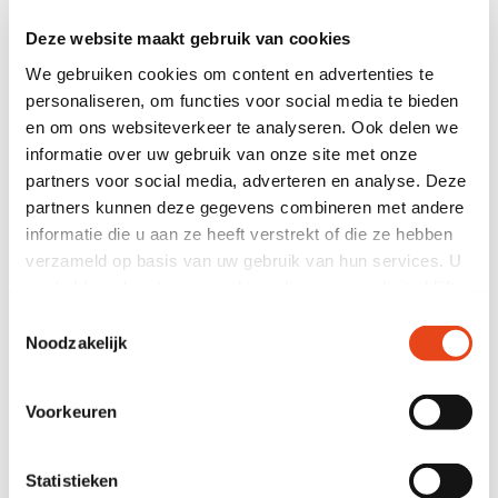
Deze website maakt gebruik van cookies
Menge
We gebruiken cookies om content en advertenties te
personaliseren, om functies voor social media te bieden
en om ons websiteverkeer te analyseren. Ook delen we
Hinzufügen
informatie over uw gebruik van onze site met onze
partners voor social media, adverteren en analyse. Deze
Brauchen Sie Hilfe? Kontaktieren Sie uns
partners kunnen deze gegevens combineren met andere
informatie die u aan ze heeft verstrekt of die ze hebben
14.000 m2 Lagerfläche
verzameld op basis van uw gebruik van hun services. U
Schon ab 1 Tag mieten
gaat akkoord met onze cookies als u onze website blijft
Nur A-Marken-Möbel
gebruiken.
Toestemmingsselectie
Noodzakelijk
Produktbeschreibung
Voorkeuren
Abmessungen (B x T x H)
30 x 30 x 67 CM
Statistieken