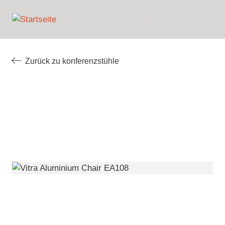
Direkt
English
zum
Meine
Nederlands (BE)
Inhalt
Anfrage
Français (BE)
Zurück zu konferenzstühle