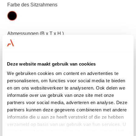
Farbe des Sitzrahmens
Abmessungen (B x T x H )
56 x 54 x 81 CM
Menge
Deze website maakt gebruik van cookies
We gebruiken cookies om content en advertenties te
personaliseren, om functies voor social media te bieden
Hinzufügen
en om ons websiteverkeer te analyseren. Ook delen we
informatie over uw gebruik van onze site met onze
Brauchen Sie Hilfe? Kontaktieren Sie uns
partners voor social media, adverteren en analyse. Deze
partners kunnen deze gegevens combineren met andere
14.000 m2 Lagerfläche
informatie die u aan ze heeft verstrekt of die ze hebben
Schon ab 1 Tag mieten
verzameld op basis van uw gebruik van hun services. U
Nur A-Marken-Möbel
gaat akkoord met onze cookies als u onze website blijft